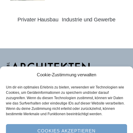
Privater Hausbau
Industrie und Gewerbe
Back
To
Cookie-Zustimmung verwalten
Top
Team
Firmengeschichte
Kontakt
Um dir ein optimales Erlebnis zu bieten, verwenden wir Technologien wie
Stellenangebote
Projekte
Impressum
Cookies, um Geräteinformationen zu speichern und/oder darauf
zuzugreifen. Wenn du diesen Technologien zustimmst, können wir Daten
Datenschutz
Cookie-Richtlinie (EU)
wie das Surfverhalten oder eindeutige IDs auf dieser Website verarbeiten.
Wenn du deine Zustimmung nicht erteilst oder zurückziehst, können
© RABL ARCHITEKTEN GMBH
bestimmte Merkmale und Funktionen beeinträchtigt werden.
Marienplatz 16, 85229 Markt Indersdorf
COOKIES AKZEPTIEREN
Telefon: 08136 / 35789-70 und 5066